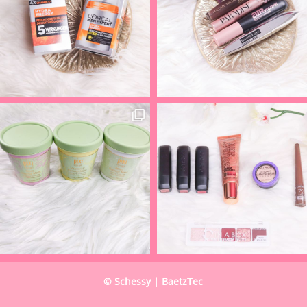
© Schessy | BaetzTec