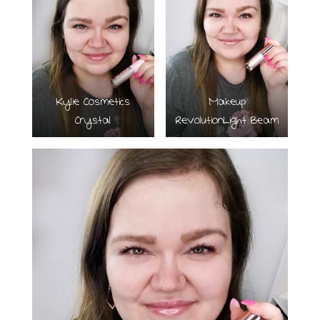
Kylie Cosmetics
Makeup
Crystal
RevolutionLight Beam