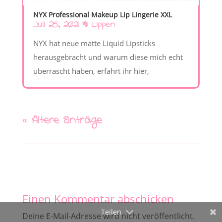
NYX Professional Makeup Lip Lingerie XXL
Juli 25, 2021
|
Lippen
NYX hat neue matte Liquid Lipsticks
herausgebracht und warum diese mich echt
überrascht haben, erfahrt ihr hier,
« Ältere Einträge
Einen Kommentar abschicken
Teilen
Deine E-Mail-Adresse wird nicht veröffentlicht.