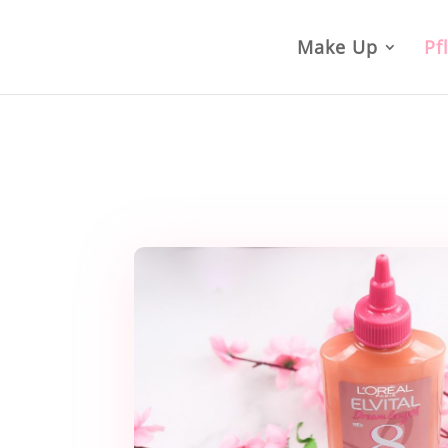
Make Up
Pf