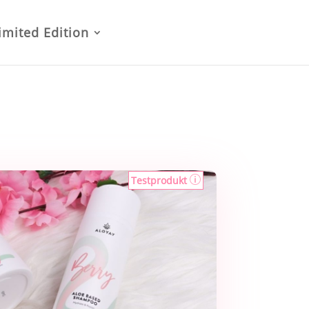
imited Edition
Testprodukt
p