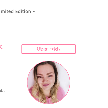
imited Edition
k
Über mich
habe