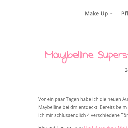
Make Up
Pf
Maybelline Supers
2
Vor ein paar Tagen habe ich die neuen Auf
Maybelline bei dm entdeckt. Bereits beim
ich mir schlussendlich 4 verschiedene Tön
Hier geht es um zum
Update meiner Matt