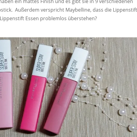
haben ein mattes Finish und es gibt sie in 9 verschiedenen
ipstick. Außerdem verspricht Maybelline, dass die Lippenstif
 Lippenstift Essen problemlos überstehen?