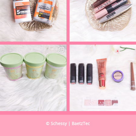
© Schessy | BaetzTec