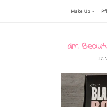
Make Up
Pf
dm Beauty
27. 