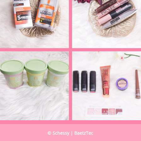
© Schessy | BaetzTec