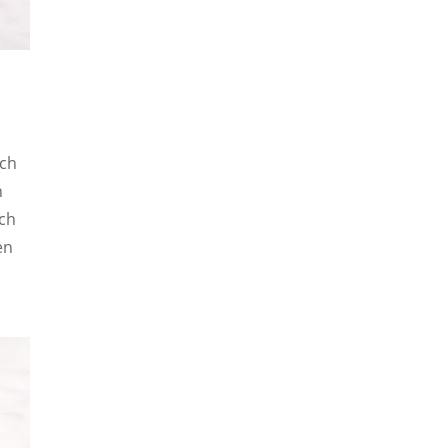
ich
n
uch
en