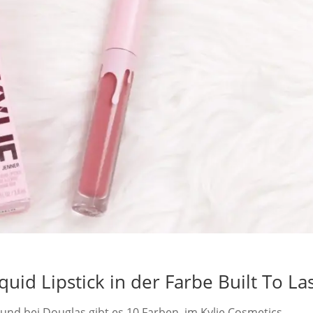
uid Lipstick in der Farbe Built To La
 und bei Douglas gibt es 10 Farben, im Kylie Cosmetics