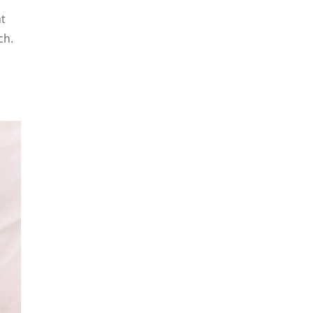
ht
ch.