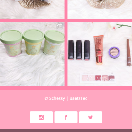
© Schessy | BaetzTec