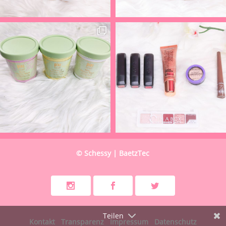
© Schessy | BaetzTec
Teilen
Kontakt
Transparenz
Impressum
Datenschutz