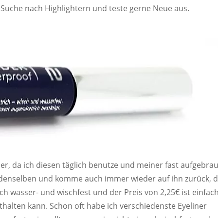
Suche nach Highlightern und teste gerne Neue aus.
r, da ich diesen täglich benutze und meiner fast aufgebra
n denselben und komme auch immer wieder auf ihn zurück, d
klich wasser- und wischfest und der Preis von 2,25€ ist einfac
thalten kann. Schon oft habe ich verschiedenste Eyeliner