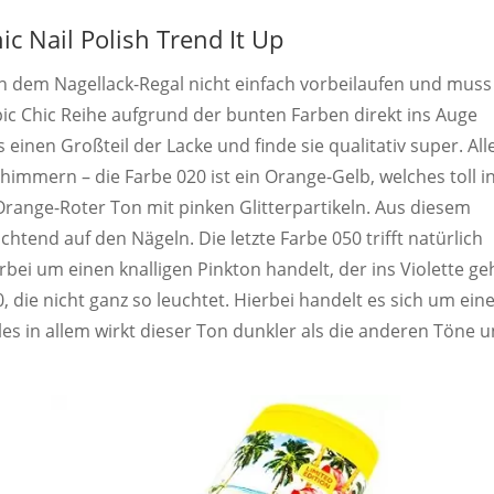
ic Nail Polish Trend It Up
an dem Nagellack-Regal nicht einfach vorbeilaufen und muss
opic Chic Reihe aufgrund der bunten Farben direkt ins Auge
 einen Großteil der Lacke und finde sie qualitativ super. All
chimmern – die Farbe 020 ist ein Orange-Gelb, welches toll i
Orange-Roter Ton mit pinken Glitterpartikeln. Aus diesem
chtend auf den Nägeln. Die letzte Farbe 050 trifft natürlich
ei um einen knalligen Pinkton handelt, der ins Violette ge
0, die nicht ganz so leuchtet. Hierbei handelt es sich um ein
lles in allem wirkt dieser Ton dunkler als die anderen Töne 