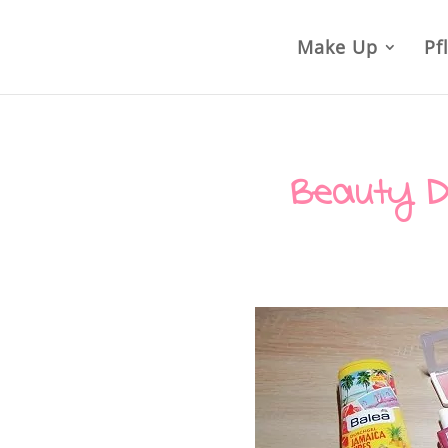
Make Up
Pf
Beauty D