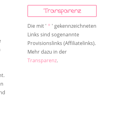
Transparenz
Die mit '
*
' gekennzeichneten
Links sind sogenannte
e
Provisionslinks (Affiliatelinks).
n
Mehr dazu in der
Transparenz
.
ht.
en
und