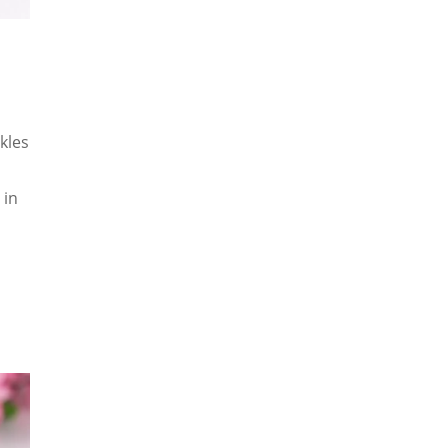
kles
 in