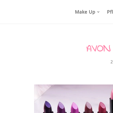
Make Up
Pf
AVON P
2