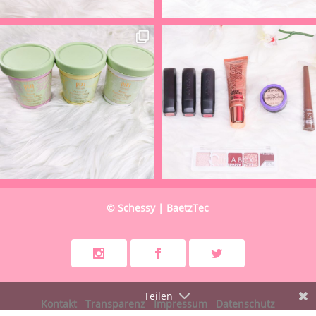
© Schessy | BaetzTec
Teilen
Kontakt
Transparenz
Impressum
Datenschutz