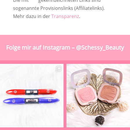
Die mit '
*
' gekennzeichneten Links sind
sogenannte Provisionslinks (Affiliatelinks).
Mehr dazu in der
Transparenz
.
Folge mir auf Instagram – @Schessy_Beauty