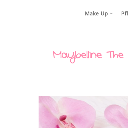
Make Up
Pf
Maybelline The 