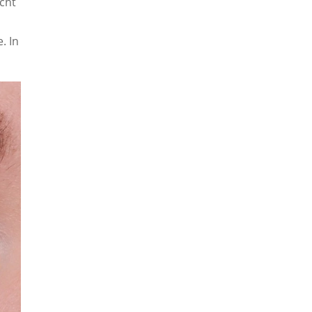
icht
. In