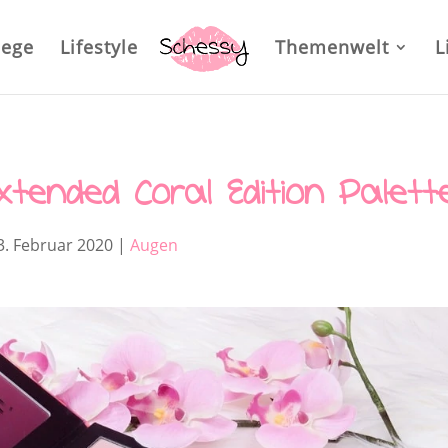
lege
Lifestyle
Themenwelt
L
xtended Coral Edition Palett
3. Februar 2020
|
Augen