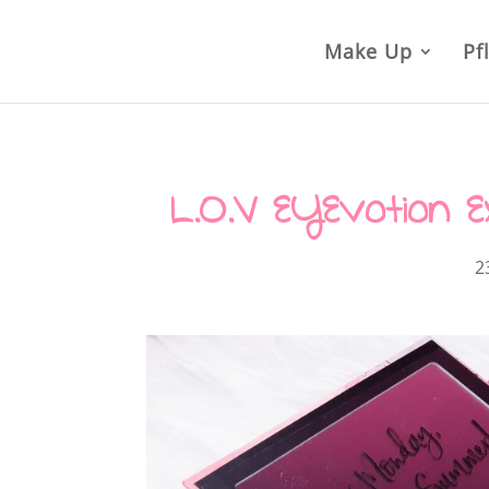
Make Up
Pf
L.O.V EYEvotion E
2