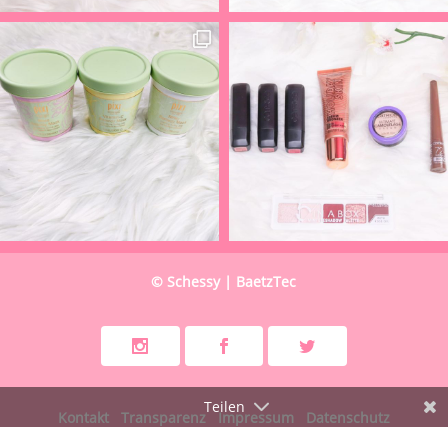
© Schessy | BaetzTec
Teilen
Kontakt
Transparenz
Impressum
Datenschutz