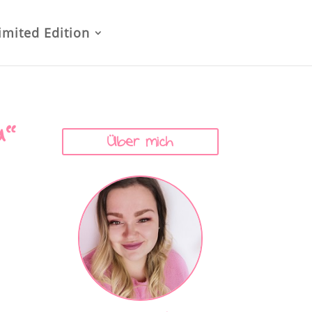
imited Edition
a“
Über mich