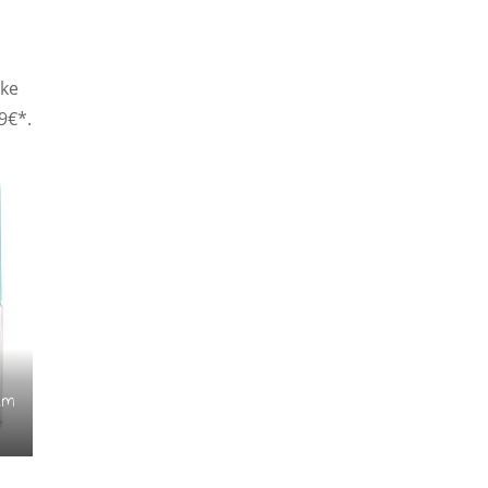
cke
9€*.
lm