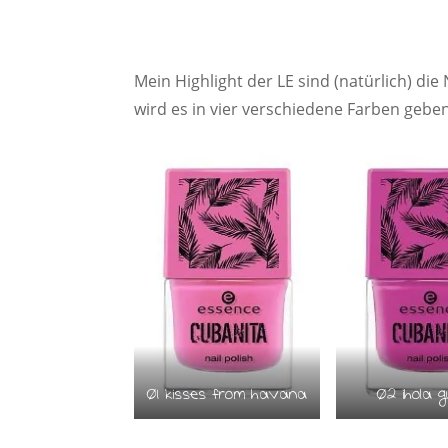
Mein Highlight der LE sind (natürlich) die
wird es in vier verschiedene Farben geben
01 kisses from havana
02 ihola g