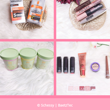
© Schessy | BaetzTec