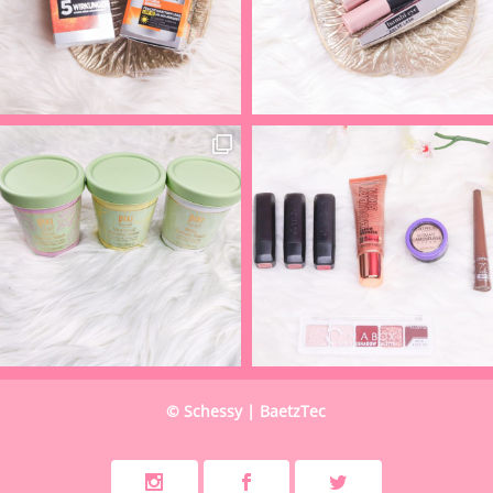
© Schessy | BaetzTec