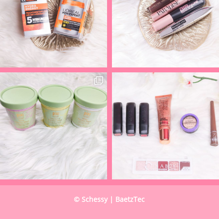
© Schessy | BaetzTec